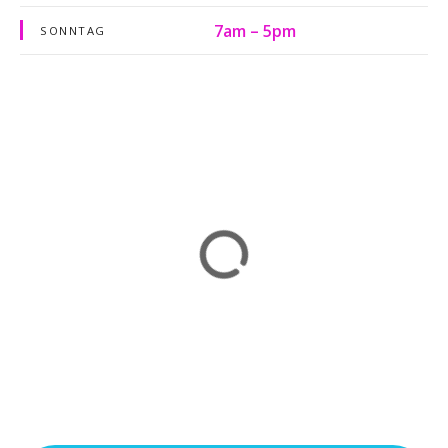
7am – 5pm
SONNTAG