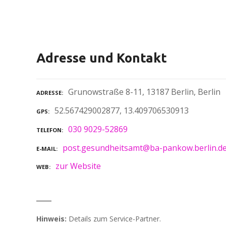
Adresse und Kontakt
Grunowstraße 8-11, 13187 Berlin, Berlin
ADRESSE
52.567429002877, 13.409706530913
GPS
030 9029-52869
TELEFON
post.gesundheitsamt@ba-pankow.berlin.d
E-MAIL
zur Website
WEB
Hinweis:
Details zum Service-Partner.