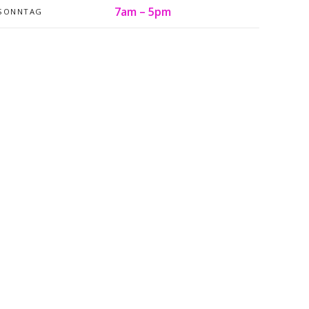
7am – 5pm
SONNTAG